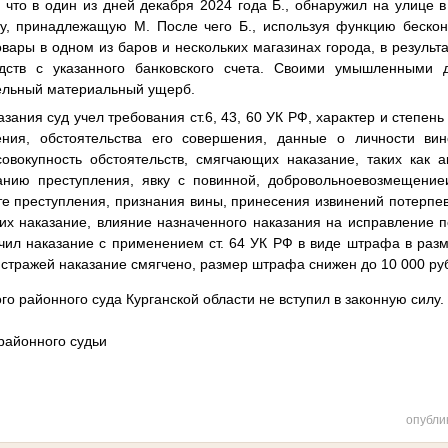
 что в один из дней декабря 2024 года Б., обнаружил на улице в
ту, принадлежащую М. После чего Б., используя функцию бескон
вары в одном из баров и нескольких магазинах города, в результ
ств с указанного банковского счета. Своими умышленными 
ельный материальный ущерб.
зания суд учел требования ст.6, 43, 60 УК РФ, характер и степен
ения, обстоятельства его совершения, данные о личности вин
совокупность обстоятельств, смягчающих наказание, таких как а
анию преступления, явку с повинной, добровольноевозмещение
те преступления, признания вины, принесения извинений потерпев
их наказание, влияние назначенного наказания на исправление 
чил наказание с применением ст. 64 УК РФ в виде штрафа в раз
 стражей наказание смягчено, размер штрафа снижен до 10 000 ру
о районного суда Курганской области не вступил в законную силу.
районного судьи
опубли