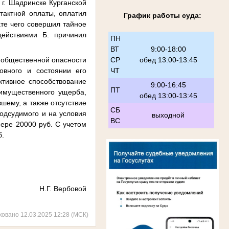
 г. Шадринске Курганской
тактной оплаты, оплатил
График работы суда:
ате чего совершил тайное
действиями Б. причинил
ПН
ВТ
9:00-18:00
ь общественной опасности
СР
обед 13:00-13:45
овного и состоянии его
ЧТ
ктивное способствование
9:00-16:45
ПТ
имущественного ущерба,
обед 13:00-13:45
шему, а также отсутствие
СБ
подсудимого и на условия
выходной
ВС
мере 20000 руб. С учетом
б.
Н.Г. Вербовой
ковано 12.03.2025 12:28 (МСК)