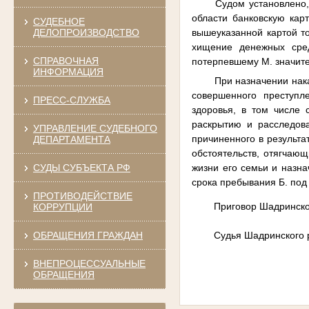
Судом установлено,
области банковскую кар
СУДЕБНОЕ
вышеуказанной картой то
ДЕЛОПРОИЗВОДСТВО
хищение денежных сред
СПРАВОЧНАЯ
потерпевшему М. значит
ИНФОРМАЦИЯ
При назначении нака
совершенного преступл
ПРЕСС-СЛУЖБА
здоровья, в том числе 
раскрытию и расследов
УПРАВЛЕНИЕ СУДЕБНОГО
причиненного в результа
ДЕПАРТАМЕНТА
обстоятельств, отягчающ
жизни его семьи и назна
СУДЫ СУБЪЕКТА РФ
срока пребывания Б. под
ПРОТИВОДЕЙСТВИЕ
Приговор Шадринског
КОРРУПЦИИ
Судья Шадринского 
ОБРАЩЕНИЯ ГРАЖДАН
ВНЕПРОЦЕССУАЛЬНЫЕ
ОБРАЩЕНИЯ