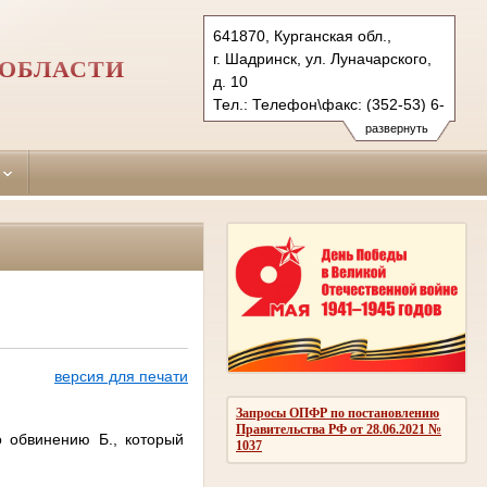
641870, Курганская обл.,
г. Шадринск, ул. Луначарского,
 ОБЛАСТИ
д. 10
Тел.: Телефон\факс: (352-53) 6-
19-63
развернуть
shadrinsky.krg@sudrf.ru
версия для печати
Запросы ОПФР по постановлению
Правительства РФ от 28.06.2021 №
 обвинению Б., который
1037